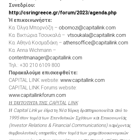
Συνεδρίου:
http://csringreece.gr/forum/2023/agenda.php
Ή επικοινωνήστε:
Κα. Όλγα Μπορνόζη –
obornozi@capitallink.com
Κα. Βικτώρια Τσουκαλά –
vtsoukala@capitallink.com
Κα. Αθηνά Κοσμαδάκη –
athensoffice@capitallink.com
Κα. Anna Wichmann –
contentmanager@capitallink.com
Τηλ.: +30 210 6109 800
Παρακαλούμε επισκεφθείτε:
CAPITAL LINK website:
www.capitallink.com
CAPITAL LINK Forums website:
www.capitallinkforum.com
Η ΤΑΥΤΟΤΗΤΑ ΤΗΣ
CAPITAL
LINK
Η
Capital
Link
με έδρα τη Νέα Υόρκη δραστηριοποιείται από το
1995 στον τομέα των Επενδυτικών Σχέσεων και Επικοινωνίας
(
Investor
Relations
&
Financial
Communications
) παρέχοντας
συμβουλευτικές υπηρεσίες στον τομέα των χρηματοοικονομικών