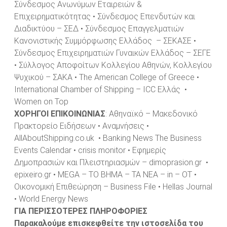
Σύνδεσμος Ανωνύμων Εταιρειών &
Επιχειρηματικότητας • Σύνδεσμος Επενδυτών και
Διαδικτύου – ΣΕΔ • Σύνδεσμος Επαγγελματιών
Κανονιστικής Συμμόρφωσης Ελλάδος – ΣΕΚΑΣΕ •
Σύνδεσμος Επιχειρηματιών Γυναικών Ελλάδος – ΣΕΓΕ
• Σύλλογος Αποφοίτων Κολλεγίου Αθηνών, Κολλεγίου
Ψυχικού – ΣΑΚΑ • The American College of Greece •
International Chamber of Shipping – ICC Ελλάς •
Women on Top
ΧΟΡΗΓΟΙ
ΕΠΙΚΟΙΝΩΝΙΑΣ
: Αθηναϊκό – Μακεδονικό
Πρακτορείο Ειδήσεων • Αναμνήσεις •
AllAboutShipping.co.uk • Banking News The Business
Events Calendar • crisis monitor • Εφημερίς
Δημοπρασιών και Πλειστηριασμών – dimoprasion.gr •
epixeiro.gr • MEGA – ΤΟ ΒΗΜΑ – ΤΑ ΝΕΑ – in – OT •
Οικονομική Επιθεώρηση – Business File • Hellas Journal
• World Energy News
ΓΙΑ ΠΕΡΙΣΣΟΤΕΡΕΣ ΠΛΗΡΟΦΟΡΙΕΣ
Παρακαλούμε επισκεφθείτε την ιστοσελίδα του