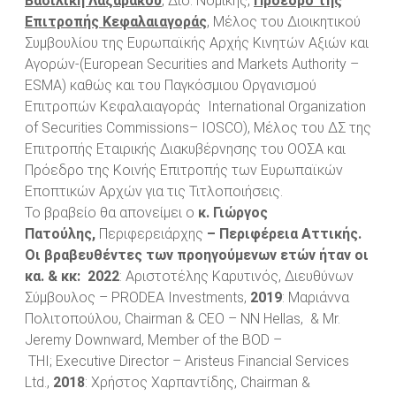
Βασιλική Λαζαράκου
,
Διδ. Νομικής,
Πρόεδρο της
Επιτροπής Κεφαλαιαγοράς
, Μέλος του Διοικητικού
Συμβουλίου της Ευρωπαϊκής Αρχής Κινητών Αξιών και
Αγορών-(European Securities and Markets Authority –
ESMA) καθώς και του Παγκόσμιου Οργανισμού
Επιτροπών Κεφαλαιαγοράς International Organization
of Securities Commissions– IOSCO), Μέλος του ΔΣ της
Επιτροπής Εταιρικής Διακυβέρνησης του ΟΟΣΑ και
Πρόεδρο της Κοινής Επιτροπής των Ευρωπαϊκών
Εποπτικών Αρχών για τις Τιτλοποιήσεις.
Το βραβείο θα απονείμει ο
κ. Γιώργος
Πατούλης,
Περιφερειάρχης
– Περιφέρεια Αττικής.
Οι βραβευθέντες των προηγούμενων ετών ήταν οι
κα.
&
κκ
: 2022
: Αριστοτέλης Καρυτινός, Διευθύνων
Σύμβουλος – PRODEA Investments,
2019
: Μαριάννα
Πολιτοπούλου, Chairman & CEO – NN Hellas, & Mr.
Jeremy Downward, Member of the BOD –
THI; Executive Director – Aristeus Financial Services
Ltd.,
2018
: Χρήστος Χαρπαντίδης, Chairman &