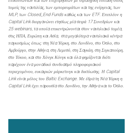
επικοινωνιών και των επιχειρήσεων με στρατηγική εστίαση στους
τομείς της ναυτιλίας, των εμπορευμάτων και της ενέργειας, των
MLP
, των
Closed
_
End
Funds
καθώς και των
ETF
. Επιπλέον η
Capital
Link
διοργανώνει ετησίως μία σειρά 17 Συνεδρίων και
25
webinars
, τα οποία επικεντρώνονται στον ναυτιλιακό τομέα,
στις ΗΠΑ, Ευρώπη και Ασία,
στα μεγαλύτερα ναυτιλιακά κέντρα
παγκοσμίως όπως: στη Νέα Υόρκη, στο Λονδίνο, στο Όσλο, στο
Αμβούργο, στην Αθήνα, στη Λεμεσό, στη Σαγκάη, στη Σιγκαπούρη,
στο Τόκυο, και στο Χόνγκ Κόνγκ και όλα φημίζονται διότι
παρέχουν ένα μοναδικό συνδυασμό πληροφοριακού
περιεχομένου, ευκαιριών μάρκετινγκ και δικτύωσης. Η
Capital
Link
είναι μέλος του
Baltic
Exchange
. Με έδρα τη Νέα Υόρκη η
Capital
Link
έχει παρουσία στο Λονδίνο, την Αθήνα και το Όσλο.