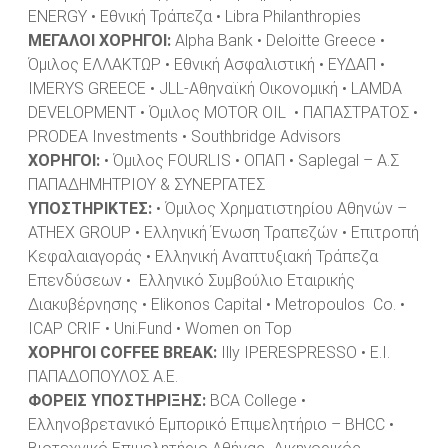
ENERGY • Εθνική Τράπεζα • Libra Philanthropies
ΜΕΓΑΛΟΙ ΧΟΡΗΓΟΙ:
Alpha Bank • Deloitte Greece •
Όμιλος ΕΛΛΑΚΤΩΡ • Εθνική Ασφαλιστική • ΕΥΔΑΠ •
IMERYS GREECE • JLL-Αθηναϊκή Οικονομική • LAMDA
DEVELOPMENT • Όμιλος MOTOR OIL • ΠΑΠΑΣΤΡΑΤΟΣ •
PRODEA Investments • Southbridge Advisors
ΧΟΡΗΓΟΙ:
• Όμιλος FOURLIS • ΟΠΑΠ • Saplegal – Α.Σ
ΠΑΠΑΔΗΜΗΤΡΙΟΥ & ΣΥΝΕΡΓΑΤΕΣ
ΥΠΟΣΤΗΡΙΚΤΕΣ:
• Όμιλος Χρηματιστηρίου Αθηνών –
ATHEX GROUP • Ελληνική Ένωση Τραπεζών • Επιτροπή
Κεφαλαιαγοράς • Ελληνική Αναπτυξιακή Τράπεζα
Επενδύσεων • Ελληνικό Συμβούλιο Εταιρικής
Διακυβέρνησης • Elikonos Capital • Metropoulos Co. •
ICAP CRIF • Uni.Fund • Women on Top
ΧΟΡΗΓΟΙ
COFFEE BREAK:
Illy IPERESPRESSO • Ε.Ι.
ΠΑΠΑΔΟΠΟΥΛΟΣ Α.Ε.
ΦΟΡΕΙΣ
ΥΠΟΣΤΗΡΙΞΗΣ
:
BCA College •
Ελληνοβρετανικό Εμπορικό Επιμελητήριο – BHCC •