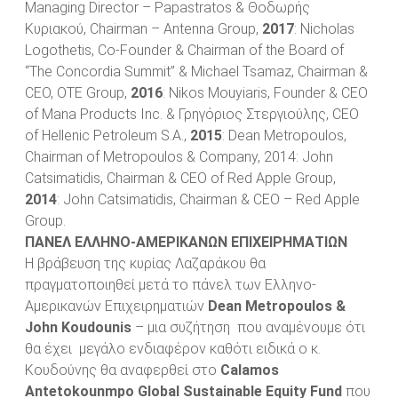
Managing Director – Papastratos & Θοδωρής
Κυριακού, Chairman – Antenna Group,
2017
: Nicholas
Logothetis, Co-Founder & Chairman of the Board of
“The Concordia Summit” & Michael Tsamaz, Chairman &
CEO, OTE Group,
2016
: Nikos Mouyiaris, Founder & CEO
of Mana Products Inc. & Γρηγόριος Στεργιούλης, CEO
of Hellenic Petroleum S.A.,
2015
: Dean Metropoulos,
Chairman of Metropoulos & Company, 2014: John
Catsimatidis, Chairman & CEO of Red Apple Group,
2014
: John Catsimatidis, Chairman & CEO – Red Apple
Group.
ΠΑΝΕΛ ΕΛΛΗΝΟ-ΑΜΕΡΙΚΑΝΩΝ ΕΠΙΧΕΙΡΗΜΑΤΙΩΝ
H βράβευση της κυρίας Λαζαράκου θα
πραγματοποιηθεί μετά το πάνελ των Ελληνο-
Αμερικανών Επιχειρηματιών
Dean Metropoulos &
John Koudounis
– μια συζήτηση που αναμένουμε ότι
θα έχει μεγάλο ενδιαφέρον καθότι ειδικά ο κ.
Κουδούνης θα αναφερθεί στο
Calamos
Antetokounmpo Global Sustainable Equity Fund
που