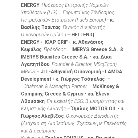
ENERGY
;
Πρόεδρος Επιτροπής Νομικών
Υποθέσεων (LIG) – Ευρωπαϊκός Σύνδεσμος
Πετρελαϊκών Εταιρειών (Fuels Europe)
•
κ.
Βασίλης Τσάιτας
,
Γενικός Διευθυντής
Οικονομικών Ομίλου
–
HEL
L
ENiQ
ENERGY
•
ICAP CRIF
•
κ. Αθανάσιος
Κεφάλας
,
Πρόεδρος
–
ΙMERYS Greece S.A.
&
IMERYS Bauxites Greece S.A.
•
κα. Δίκα
Αγαπητίδου
,
Founder & Director
,
MSc(Econ)
MRICS
–
JLL-Αθηναϊκή Οικονομική
•
LAMDA
Development
•
κ. Γιώργος Τσόπελας
–
Chairman & Managing Partner
–
McKinsey &
Company, Greece & Cyprus
•
κα. Έλενα
Αθουσάκη
,
Επικεφαλής ESG, Βιωσιμότητας και
Κλιματικής Αλλαγής
–
Όμιλος MOTOR OIL
•
κ.
Γιώργος Αλεβίζος
,
Οικονομικός Διευθυντής
(Διαχείριση Διαθεσίμων, Σχέσεων με Επενδυτές
και Διαχείρισης