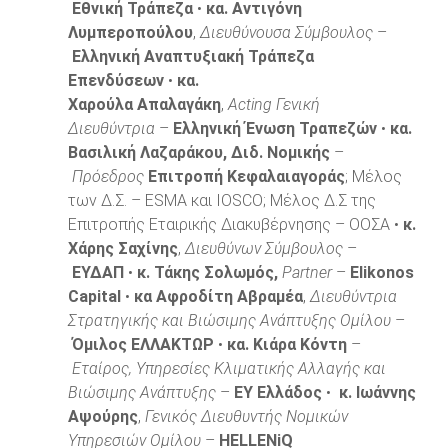
Εθνική Τράπεζα
•
κα. Αντιγόνη
Λυμπεροπούλου
,
Διευθύνουσα Σύμβουλος
–
Ελληνική Αναπτυξιακή Τράπεζα
Επενδύσεων
•
κα.
Χαρούλα
Απαλαγάκη
,
Acting Γενική
Διευθύντρια
–
Ελληνική Ένωση Τραπεζών
•
κα.
Βασιλική Λαζαράκου, Διδ. Νομικής
–
Πρόεδρος
Επιτροπή Κεφαλαιαγοράς
; Μέλος
των Δ.Σ. – ESMA και IOSCO; Μέλος Δ.Σ της
Επιτροπής Εταιρικής Διακυβέρνησης – ΟΟΣΑ •
κ.
Χάρης Σαχίνης
,
Διευθύνων Σύμβουλος
–
ΕΥΔΑΠ
•
κ. Τάκης Σολωμός,
Partner
–
Elikonos
Capital
•
κα Αφροδίτη Αβραμέα
,
Διευθύντρια
Στρατηγικής και Βιώσιμης Ανάπτυξης Ομίλου
–
Όμιλος ΕΛΛΑΚΤΩΡ
•
κα. Κιάρα Κόντη
–
Εταίρος, Υπηρεσίες Κλιματικής Αλλαγής και
Βιώσιμης Ανάπτυξης
–
ΕΥ Ελλάδος
•
κ. Ιωάννης
Αψούρης
,
Γενικός Διευθυντής Νομικών
Υπηρεσιών Ομίλου
–
HEL
L
ENiQ