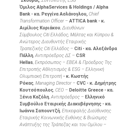
Σκούρας
,
Συντονιστής ESG –
Όμιλος AlphaServices
& Holdings /
Alpha
Bank
•
κα. Ρεγγίνα Ασλάνογλου,
Chief
Transformation Officer
–
ATTICA bank
•
κ.
Αιμίλιος Κυριάκου
,
Διευθύνων
Σύμβουλος Citi Ελλάδος, Μάλτας και Κύπρου &
Ανώτερος Διευθυντής Εταιρικής
Τραπεζικής Citi Ελλάδος
–
Citi
•
κα. Αλεξάνδρα
Πάλλη
,
Αντιπρόεδρος ΔΣ
–
CSR
Hellas
,
Εκπρόσωπος – ΕΒΕΑ & Πρόεδρος Της
Επιτροπής Αθλητισμός & ESG – Ελληνική
Ολυμπιακή Επιτροπή
•
κ. Κωστής
Ρόκας
,
Managing Director
–
CVC
•
κ. Δημήτρης
Κουτσόπουλος
,
CEO
–
Deloitte Greece
•
κα.
Ξένια Καζόλη
,
Αντιπρόεδρος
–
Ελληνικό
Συμβούλιο Εταιρικής Διακυβέρνησης
•
κα.
Ιωάννα Σαπουντζή
,
Επικεφαλής Διεύθυνσης
Εταιρικής Κοινωνικής Ευθύνης & Βιώσιμης
Ανάπτυξης της Τράπεζας και του Ομίλου –