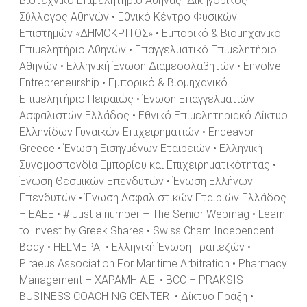
Βιοτεχνικό Επιμελητήριο Αθήνας Δικηγορικός
Σύλλογος Αθηνών • Εθνικό Κέντρο Φυσικών
Επιστημών «ΔΗΜΟΚΡΙΤΟΣ» • Εμπορικό & Βιομηχανικό
Επιμελητήριο Αθηνών • Επαγγελματικό Επιμελητήριο
Αθηνών • Ελληνική Ένωση Διαμεσολαβητών • Envolve
Entrepreneurship • Εμπορικό & Βιομηχανικό
Επιμελητήριο Πειραιώς • Ένωση Επαγγελματιών
Ασφαλιστών Ελλάδος • Εθνικό Επιμελητηριακό Δίκτυο
Ελληνίδων Γυναικών Επιχειρηματιών • Endeavor
Greece • Ένωση Εισηγμένων Εταιρειών • Ελληνική
Συνομοσπονδία Εμπορίου και Επιχειρηματικότητας •
Ένωση Θεσμικών Επενδυτών • Ένωση Ελλήνων
Επενδυτών • Ένωση Ασφαλιστικών Εταιριών Ελλάδος
– ΕΑΕΕ • # Just a number – The Senior Webmag • Learn
to Invest by Greek Shares • Swiss Cham Independent
Body • HELMEPA • Ελληνική Ένωση Τραπεζών •
Piraeus Association For Maritime Arbitration • Pharmacy
Management – ΧΑΡΑΜΗ Α.Ε. • BCC – PRAKSIS
BUSINESS COACHING CENTER • Δίκτυο Πράξη •