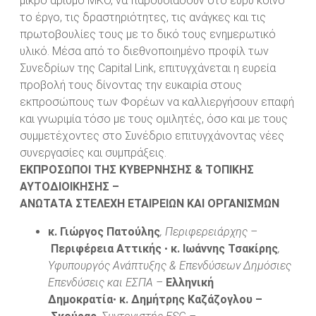
μικρό αριθμό ΜΚΟ, να παρουσιάσουν στο ευρύ κοινό
το έργο, τις δραστηριότητες, τις ανάγκες και τις
πρωτοβουλίες τους με το δικό τους ενημερωτικό
υλικό. Μέσα από το διεθνοποιημένο προφίλ των
Συνεδρίων της Capital Link, επιτυγχάνεται η ευρεία
προβολή τους δίνοντας την ευκαιρία στους
εκπροσώπους των Φορέων να καλλιεργήσουν επαφή
και γνωριμία τόσο με τους ομιλητές, όσο και με τους
συμμετέχοντες στο Συνέδριο επιτυγχάνοντας νέες
συνεργασίες και συμπράξεις.
ΕΚΠΡΟΣΩΠΟΙ ΤΗΣ ΚΥΒΕΡΝΗΣΗΣ & ΤΟΠΙΚΗΣ
ΑΥΤΟΔΙΟΙΚΗΣΗΣ –
ΑΝΩΤΑΤΑ ΣΤΕΛΕΧΗ ΕΤΑΙΡΕΙΩΝ ΚΑΙ ΟΡΓΑΝΙΣΜΩΝ
κ. Γιώργος Πατούλης
, Περιφερειάρχης –
Περιφέρεια Αττικής
•
κ. Ιωάννης Τσακίρης
,
Υφυπουργός Ανάπτυξης & Επενδύσεων Δημόσιες
Επενδύσεις και ΕΣΠΑ –
Ελληνική
Δημοκρατία
•
κ. Δημήτρης Καζάζογλου –