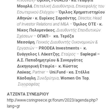
Κινδύνων)-
Όμιλος FOURLIS
•
κα. Γεωργία
Μουρλά
,
Επιτελική Διευθύντρια, Επικεφαλής του
Εσωτερικού Ελέγχου
–
Όμιλος Χρηματιστηρίου
Αθηνών
•
κ. Ευρίκος Σαρσέντης
,
Director, Head
of Investor Relations and M&A
–
Όμιλος ΟΤΕ
•
κ.
Νίκος Πολυμενάκος
,
Διευθυντής Επενδυτικών
Σχέσεων
–
ΟΠΑΠ
•
κα. Τερέζα
Μεσσάρη
,
Γενικός Διευθυντής Οικονομικών &
Εργασιών
–
PRODEA Investments
•
κ.
Ευάγγελος Ι. Λάκατζης
,
Εταίρος
–
Saplegal –
Α.Σ. Παπαδημητρίου & Συνεργάτες
Δικηγορική Εταιρία
•
κ. Κώστας
Λαύκας
,
Partner
–
Uni.Fund
•
κα. Στέλλα
Κάσδαγλη
,
Συνιδρύτρια
,
Women On Top
,
Συγγραφέας
ΑΤΖΕΝΤΑ ΣΥΝΕΔΡΙΟΥ
http://www.csringreece.gr/forum/2023/agenda.php?
lang=gr