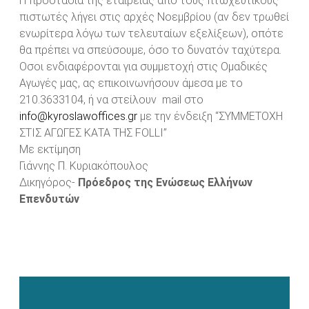
Η προστασία της εταιρείας από τους πτωχευτικούς
πιστωτές λήγει στις αρχές Νοεμβρίου (αν δεν τρωθεί
ενωρίτερα λόγω των τελευταίων εξελίξεων), οπότε
θα πρέπει να σπεύσουμε, όσο το δυνατόν ταχύτερα.
Οσοι ενδιαφέρονται για συμμετοχή στις Ομαδικές
Αγωγές μας, ας επικοινωνήσουν άμεσα με το
210.3633104, ή να στείλουν mail στο
info@kyroslawoffices.gr
με την ένδειξη “ΣΥΜΜΕΤΟΧΗ
ΣΤΙΣ ΑΓΩΓΕΣ ΚΑΤΑ ΤΗΣ FOLLI”
Με εκτίμηση
Γιάννης Π. Κυριακόπουλος
Δικηγόρος-
Πρόεδρος της Ενώσεως Ελλήνων
Επενδυτών