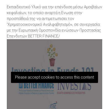
Εκπαιδευτικό Υλικό για την επένδυση μέσω Αμοιβαίων
κεφαλαίων, το οποίο αναρτά η Ενωση στην
προσπάθειά της να αντιμετωπισει τον
‘Χρηματοοικονομικό Αναλφαβητισμό», σε συνεργασία
με την Ευρωπαική
O
μ
o
σπονδία ενώσεων Προστασίας
Επενδυτών
BETTER
FINANCE/
Please accept cookies to access this content