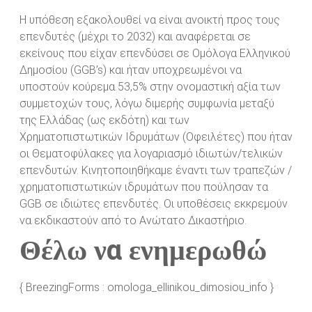
Η υπόθεση εξακολουθεί να είναι ανοικτή προς τους
επενδυτές (μέχρι το 2032) και αναφέρεται σε
εκείνους που είχαν επενδύσει σε Ομόλογα Ελληνικού
Δημοσίου (GGB’s) και ήταν υποχρεωμένοι να
υποστούν κούρεμα 53,5% στην ονομαστική αξία των
συμμετοχών τους, λόγω διμερής συμφωνία μεταξύ
της Ελλάδας (ως εκδότη) και των
Χρηματοπιστωτικών Ιδρυμάτων (Οφειλέτες) που ήταν
οι Θεματοφύλακες για λογαριασμό ιδιωτών/τελικών
επενδυτών. Κινητοποιηθήκαμε έναντι των τραπεζών /
χρηματοπιστωτικών ιδρυμάτων που πούλησαν τα
GGB σε ιδιώτες επενδυτές. Οι υποθέσεις εκκρεμούν
να εκδικαστούν από το Ανώτατο Δικαστήριο.
Θέλω να ενημερωθώ
{ BreezingForms : omologa_ellinikou_dimosiou_info }