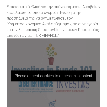
Εκπαιδευτικό Υλικό για την επένδυση μέσω Αμοιβαίων
κεφαλαίων, το οποίο αναρτά η Ενωση στην
προσπάθειά της να αντιμετωπισει τον
‘Χρηματοοικονομικό Αναλφαβητισμό», σε συνεργασία
με την Ευρωπαική
O
μ
o
σπονδία ενώσεων Προστασίας
Επενδυτών
BETTER
FINANCE/
Please accept cookies to access this content