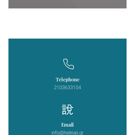
Telephone
2103633104
Email
info@helinas.gr